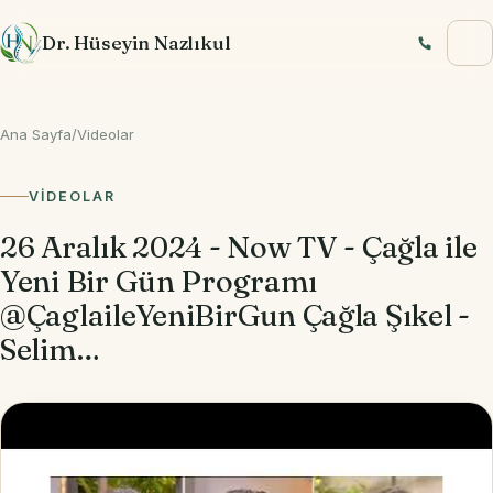
İçeriğe geç
Dr. Hüseyin Nazlıkul
Ana Sayfa
/
Videolar
VIDEOLAR
26 Aralık 2024 - Now TV - Çağla ile
Yeni Bir Gün Programı
@ÇaglaileYeniBirGun Çağla Şıkel -
Selim…